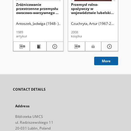
Zróżnicowanie
Przemysł rolno-
In
przestrzenne przemysłu
spożywczy w
ro
owocowo-warzywnego w
województwie lubelskim
sp
Polsce
w latach 1918-1939
pr
re
Antoszek, Jadwiga (1948- )
Świć, Halina
Czuchryta, Artur (1967-2013)
Uniwersytet Marii Curie-Skłodo
Jed
1989
2008
[19
artykuł
książka
art
More
CONTACT DETAILS
Address
Biblioteka UMCS
ul. Radziszewskiego 11
20-031 Lublin, Poland