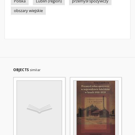
Polska
Lublin (region)
przemysł spożywczy
obszary wiejskie
OBJECTS
similar