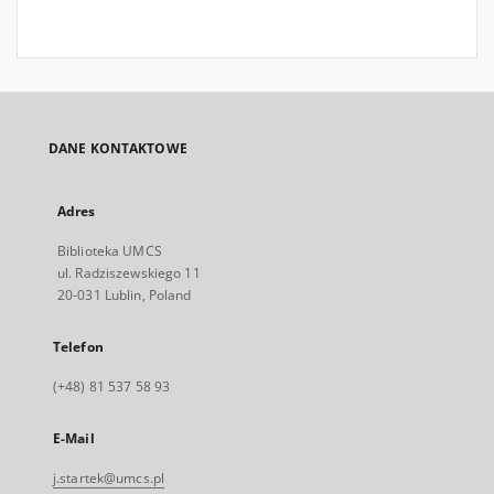
DANE KONTAKTOWE
Adres
Biblioteka UMCS
ul. Radziszewskiego 11
20-031 Lublin, Poland
Telefon
(+48) 81 537 58 93
E-Mail
j.startek@umcs.pl