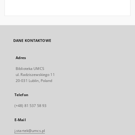
DANE KONTAKTOWE
Adres
Biblioteka UMCS
ul. Radziszewskiego 11
20-031 Lublin, Poland
Telefon
(+48) 81 537 58 93
E-Mail
j.startek@umcs.pl