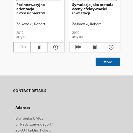
Proinnowacyjna
Symulacja jako metoda
Fe
orientacja
oceny efektywności
in
przedsiębiorstw
inwestycji
Su
rodzinnych w
franczyzobiorcy
de
województwie lubelskim
sy
Zajkowski, Robert
Zajkowski, Robert
Zaj
- analiza porównawcza
2012
2010
202
artykuł
artykuł
art
More
CONTACT DETAILS
Address
Biblioteka UMCS
ul. Radziszewskiego 11
20-031 Lublin, Poland