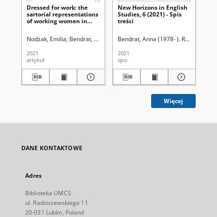
Dressed for work: the
New Horizons in English
(I
sartorial representations
Studies, 6 (2021) - Spis
G. 
of working women in
treści
wo
early 21st-century
American primetime
Nodżak, Emilia
Bendrat, Anna (1978- ). Redaktor
Bendrat, Anna (1978- ). Redaktor
Kl
dramas
2021
2021
202
artykuł
spis
rec
Więcej
DANE KONTAKTOWE
Adres
Biblioteka UMCS
ul. Radziszewskiego 11
20-031 Lublin, Poland