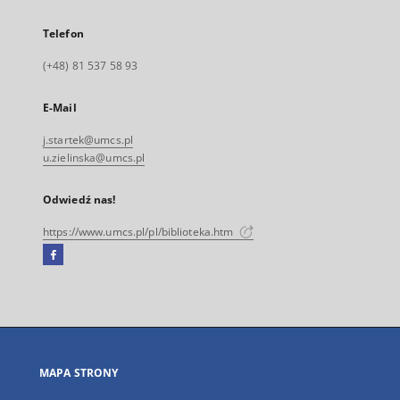
Telefon
(+48) 81 537 58 93
E-Mail
j.startek@umcs.pl
u.zielinska@umcs.pl
Odwiedź nas!
https://www.umcs.pl/pl/biblioteka.htm
Facebook
Link
zewnętrzny,
otworzy
się
w
nowej
MAPA STRONY
karcie