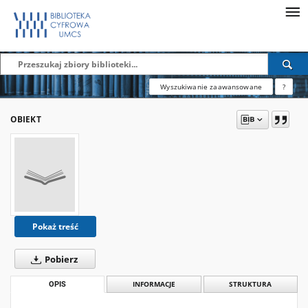
Wyszukiwanie zaawansowane
?
OBIEKT
Pokaż treść
Pobierz
OPIS
INFORMACJE
STRUKTURA