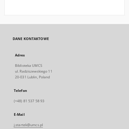
DANE KONTAKTOWE
Adres
Biblioteka UMCS
ul. Radziszewskiego 11
20-031 Lublin, Poland
Telefon
(+48) 81 537 58 93
E-Mail
j.startek@umcs.pl