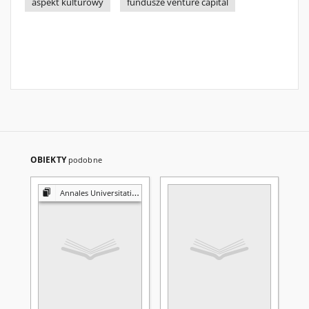
aspekt kulturowy
fundusze venture capital
OBIEKTY
podobne
Annales Universitatis Mariae Curie-Skłodowska. Sectio FF, Philologiae