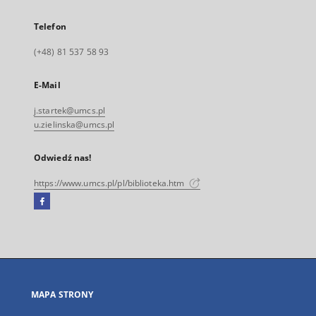
Telefon
(+48) 81 537 58 93
E-Mail
j.startek@umcs.pl
u.zielinska@umcs.pl
Odwiedź nas!
https://www.umcs.pl/pl/biblioteka.htm
Facebook
Link
zewnętrzny,
otworzy
się
w
nowej
MAPA STRONY
karcie