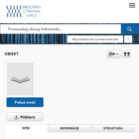
Wyszukiwanie zaawansowane
?
OBIEKT
Pokaż treść
Pobierz
OPIS
INFORMACJE
STRUKTURA