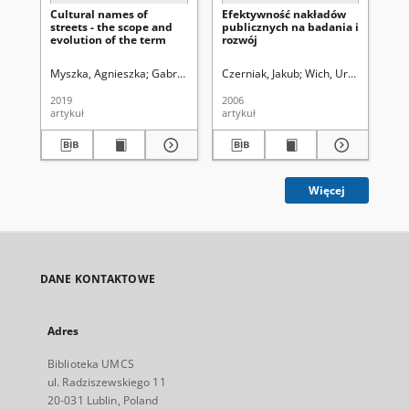
Cultural names of
Efektywność nakładów
Wp
streets - the scope and
publicznych na badania i
ko
evolution of the term
rozwój
in
go
Myszka, Agnieszka
Gabryś-Sławińska, Monika. Red.
Czerniak, Jakub
Wich, Urszula. Redak
Cze
2019
2006
201
artykuł
artykuł
art
Więcej
DANE KONTAKTOWE
Adres
Biblioteka UMCS
ul. Radziszewskiego 11
20-031 Lublin, Poland