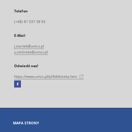
Telefon
(+48) 81 537 58 93
E-Mail
j.startek@umcs.pl
u.zielinska@umcs.pl
Odwiedź nas!
https://www.umcs.pl/pl/biblioteka.htm
Facebook
Link
zewnętrzny,
otworzy
się
w
nowej
MAPA STRONY
karcie