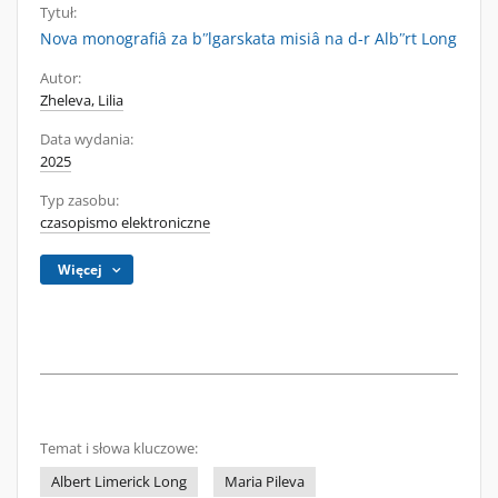
Tytuł:
Nova monografiâ za bʺlgarskata misiâ na d-r Albʺrt Long
Autor:
Zheleva, Lilia
Data wydania:
2025
Typ zasobu:
czasopismo elektroniczne
Więcej
Temat i słowa kluczowe:
Albert Limerick Long
Maria Pileva