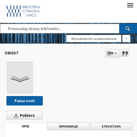
Wyszukiwanie zaawansowane
?
OBIEKT
Pokaż treść
Pobierz
OPIS
INFORMACJE
STRUKTURA