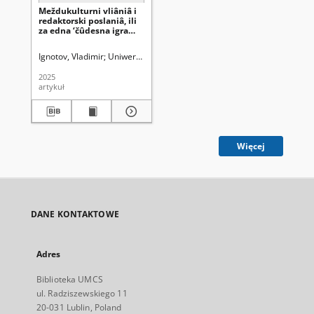
Meždukulturni vliâniâ i
redaktorski poslaniâ, ili
za edna ‘čûdesna igra
nanepostoânnaâ
sʺdbina` (nablûdeniâ
Ignotov, Vladimir
Uniwersytet Marii Curie-Skłodowskiej (Lublin). Zakł
vʺrhu razkaza ‘Nevinni
grešnici`)
2025
artykuł
Więcej
DANE KONTAKTOWE
Adres
Biblioteka UMCS
ul. Radziszewskiego 11
20-031 Lublin, Poland