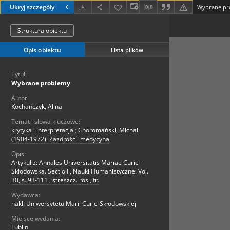
Ukryj szczegóły
Wybrane pr
Struktura obiektu
Opis obiektu
Lista plików
Tytuł:
Wybrane problemy
Autor:
Kochańczyk, Alina
Temat i słowa kluczowe:
krytyka i interpretacja
;
Choromański, Michał
(1904-1972). Zazdrość i medycyna
Opis:
Artykuł z: Annales Universitatis Mariae Curie-
Skłodowska. Sectio F, Nauki Humanistyczne. Vol.
30, s. 93-111 ; streszcz. ros., fr.
Wydawca:
nakł. Uniwersytetu Marii Curie-Skłodowskiej
Miejsce wydania:
Lublin