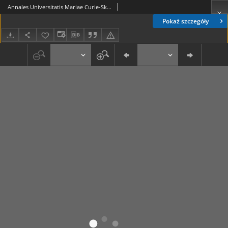
Annales Universitatis Mariae Curie-Skłodowska. Sectio F, Nauki Humanistyczne Vol. 30 - okładka, strona tytułowa, spis treści
Pokaż szczegóły