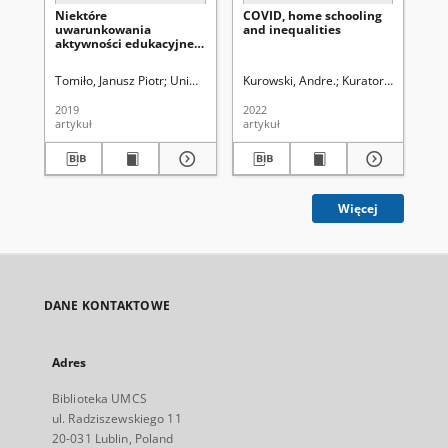
Niektóre
COVID, home schooling
uwarunkowania
and inequalities
aktywności edukacyjnej
dorosłych
Tomiło, Janusz Piotr
Uniwersytet Marii Curie-Skłodowskiej (Lublin). Wyd
Kurowski, Andre.
Kuratorium Okręgu
2019
2022
artykuł
artykuł
Więcej
DANE KONTAKTOWE
Adres
Biblioteka UMCS
ul. Radziszewskiego 11
20-031 Lublin, Poland