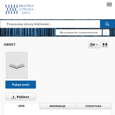
Wyszukiwanie zaawansowane
?
OBIEKT
Pokaż treść
Pobierz
OPIS
INFORMACJE
STRUKTURA