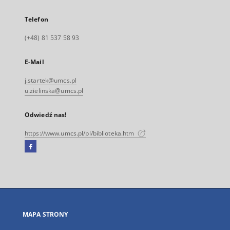
Telefon
(+48) 81 537 58 93
E-Mail
j.startek@umcs.pl
u.zielinska@umcs.pl
Odwiedź nas!
https://www.umcs.pl/pl/biblioteka.htm
Facebook
Link
zewnętrzny,
otworzy
się
w
nowej
MAPA STRONY
karcie