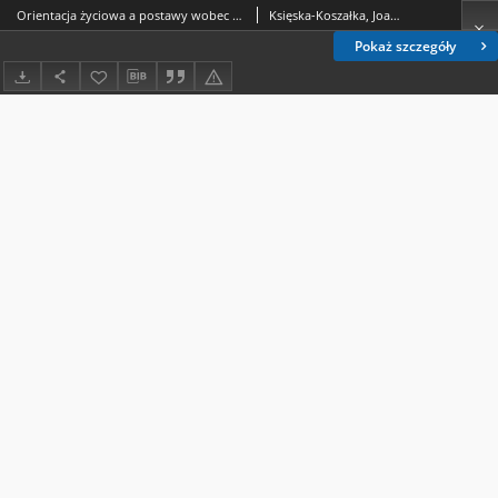
Orientacja życiowa a postawy wobec medycyny komplementarnej i alternatywnej
Księska-Koszałka, Joanna Małgorzata
Pokaż szczegóły