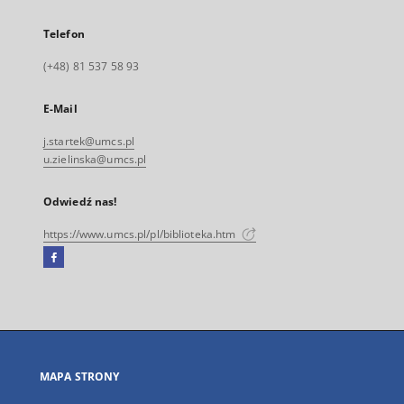
Telefon
(+48) 81 537 58 93
E-Mail
j.startek@umcs.pl
u.zielinska@umcs.pl
Odwiedź nas!
https://www.umcs.pl/pl/biblioteka.htm
Facebook
Link
zewnętrzny,
otworzy
się
w
nowej
MAPA STRONY
karcie