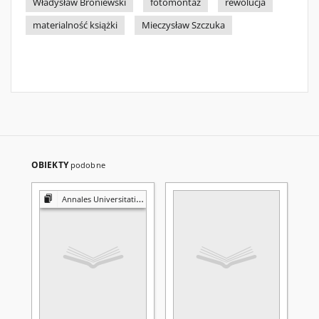
Władysław Broniewski
fotomontaż
rewolucja
materialność książki
Mieczysław Szczuka
OBIEKTY
podobne
Annales Universitatis Mariae Curie-Skłodowska. Sectio FF, Philologiae