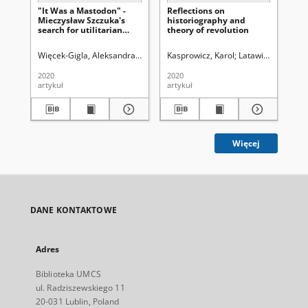
"It Was a Mastodon" -
Reflections on
Org
Mieczysław Szczuka's
historiography and
rec
search for utilitarian
theory of revolution
arc
beauty
ar
on 
Więcek-Gigla, Aleksandra.
Aleksandrowicz-Ulrich, Alina (1931- ). Reda
Kasprowicz, Karol
Latawiec, Krzyszto
Mag
su
2020
2020
202
artykuł
artykuł
art
Więcej
DANE KONTAKTOWE
Adres
Biblioteka UMCS
ul. Radziszewskiego 11
20-031 Lublin, Poland