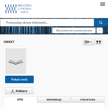
Wyszukiwanie zaawansowane
?
OBIEKT
Pokaż treść
Pobierz
OPIS
INFORMACJE
STRUKTURA