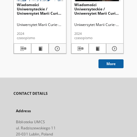
Wiadomości
Wiadomości
Wi
Uniwersyteckie /
Uniwersyteckie /
Un
Uniwersytet Marii Curie-
Uniwersytet Marii Curie-
Un
Skłodowskiej. 2024, nr
Skłodowskiej. 2024, nr
Sk
4=309 (kwiecień)
3=308 (marzec)
(c
Uniwersytet Marii Curie-Skłodowskiej (Lublin)
Uniwersytet Marii Curie-Skłodowskiej
Uni
2024
2024
202
czasopismo
czasopismo
cza
More
CONTACT DETAILS
Address
Biblioteka UMCS
ul. Radziszewskiego 11
20-031 Lublin, Poland