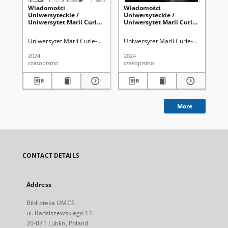
Wiadomości
Wiadomości
Wi
Uniwersyteckie /
Uniwersyteckie /
Un
Uniwersytet Marii Curie-
Uniwersytet Marii Curie-
Un
Skłodowskiej. 2024, nr
Skłodowskiej. 2024, nr
Sk
4=309 (kwiecień)
3=308 (marzec)
(c
Uniwersytet Marii Curie-Skłodowskiej (Lublin)
Uniwersytet Marii Curie-Skłodowskiej
Uni
2024
2024
202
czasopismo
czasopismo
cza
More
CONTACT DETAILS
Address
Biblioteka UMCS
ul. Radziszewskiego 11
20-031 Lublin, Poland