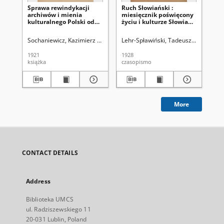
Sprawa rewindykacji
Ruch Słowiański :
Ru
archiwów i mienia
miesięcznik poświęcony
mi
kulturalnego Polski od
życiu i kulturze Słowian.
życ
Rosji
R. 1 nr 1 (listopad 1928)
R. 
Sochaniewicz, Kazimierz (1892-1930)
Lehr-Spławiński, Tadeusz (1891-1965
Leh
1921
1928
193
książka
czasopismo
cza
More
CONTACT DETAILS
Address
Biblioteka UMCS
ul. Radziszewskiego 11
20-031 Lublin, Poland