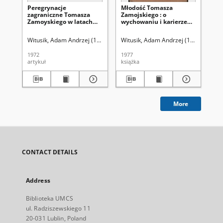
Peregrynacje
Młodość Tomasza
Dzi
zagraniczne Tomasza
Zamojskiego : o
Sc
Zamoyskiego w latach
wychowaniu i karierze
Sz
1615-1617
syna magnackiego w
ta
Polsce w pierwszej
Witusik, Adam Andrzej (1940-2007)
Witusik, Adam Andrzej (1940-2007)
Cha
połowie XVII wieku
1972
1977
199
artykuł
książka
art
More
CONTACT DETAILS
Address
Biblioteka UMCS
ul. Radziszewskiego 11
20-031 Lublin, Poland