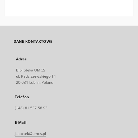
DANE KONTAKTOWE
Adres
Biblioteka UMCS
ul. Radziszewskiego 11
20-031 Lublin, Poland
Telefon
(+48) 81 537 58 93
E-Mail
j.startek@umcs.pl