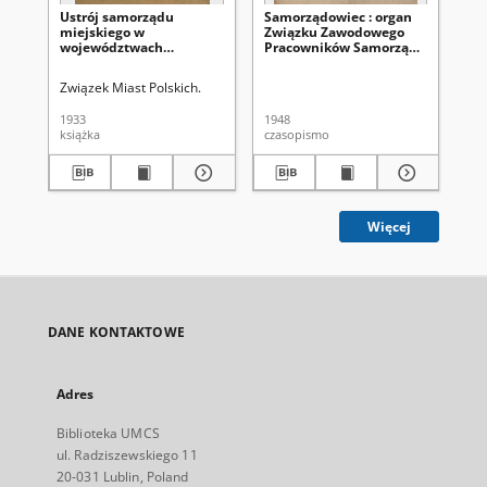
Ustrój samorządu
Samorządowiec : organ
Sa
miejskiego w
Związku Zawodowego
Zw
województwach
Pracowników Samorządu
Pr
centralnych
Terytorialnego i
Ter
Instytucji Użyteczności
Ins
Związek Miast Polskich.
Publicznej R. P. R. 3
Pub
(1948), nr 6
(19
1933
1948
194
książka
czasopismo
cza
Więcej
DANE KONTAKTOWE
Adres
Biblioteka UMCS
ul. Radziszewskiego 11
20-031 Lublin, Poland