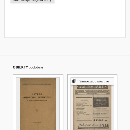
OBIEKTY
podobne
Samorządowiec : organ Związku Zawodowego Pracowników Samorządu Terytorialnego i Użyteczności Publicznej w Polsce