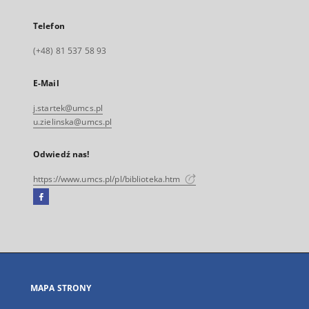
Telefon
(+48) 81 537 58 93
E-Mail
j.startek@umcs.pl
u.zielinska@umcs.pl
Odwiedź nas!
https://www.umcs.pl/pl/biblioteka.htm
Facebook
Link
zewnętrzny,
otworzy
się
w
nowej
MAPA STRONY
karcie