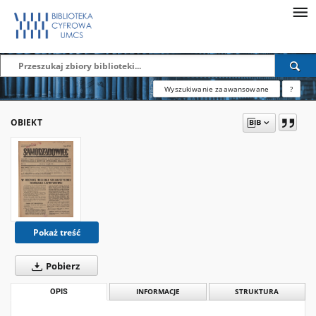
Wyszukiwanie zaawansowane
?
OBIEKT
Pokaż treść
Pobierz
OPIS
INFORMACJE
STRUKTURA