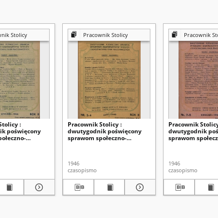
nik Stolicy
Pracownik Stolicy
Pracownik Sto
tolicy :
Pracownik Stolicy :
Pracownik Stolicy
ik poświęcony
dwutygodnik poświęcony
dwutygodnik po
ołeczno-
sprawom społeczno-
sprawom społecz
ym stolicy i
samorządowym stolicy i
samorządowym st
niu kadr
dokształcaniu kadr
dokształcaniu ka
ch R. 2, nr 1/2
pracowniczych R. 2, nr 3/4
pracowniczych R. 
1946
1946
(1946)
(1946)
czasopismo
czasopismo