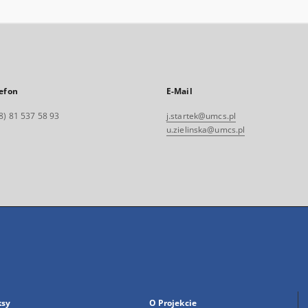
efon
E-Mail
8) 81 537 58 93
j.startek@umcs.pl
u.zielinska@umcs.pl
ksy
O Projekcie