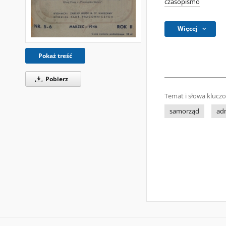
czasopismo
Więcej
Pokaż treść
Pobierz
Temat i słowa klucz
samorząd
adm