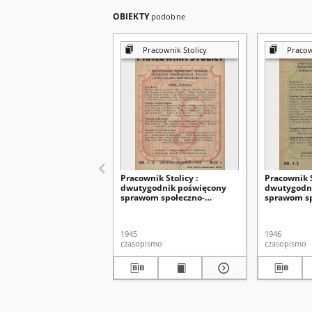
OBIEKTY
podobne
Pracownik Stolicy
Pracow
Pracownik Stolicy :
Pracownik S
dwutygodnik poświęcony
dwutygodn
sprawom społeczno-
sprawom sp
samorządowym stolicy i
samorządow
dokształcaniu kadr
dokształca
pracowniczych R. 1, nr 1/2
pracowniczy
1945
1946
(1945)
(1946)
czasopismo
czasopismo