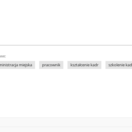
owe:
inistracja miejska
pracownik
kształcenie kadr
szkolenie kad