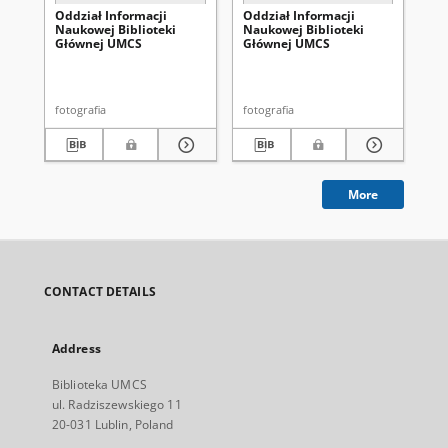
Oddział Informacji
Oddział Informacji
Od
Naukowej Biblioteki
Naukowej Biblioteki
Na
Głównej UMCS
Głównej UMCS
Gł
fotografia
fotografia
fot
More
CONTACT DETAILS
Address
Biblioteka UMCS
ul. Radziszewskiego 11
20-031 Lublin, Poland