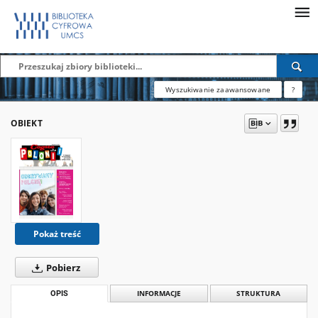
Wyszukiwanie zaawansowane
?
OBIEKT
Pokaż treść
Pobierz
OPIS
INFORMACJE
STRUKTURA