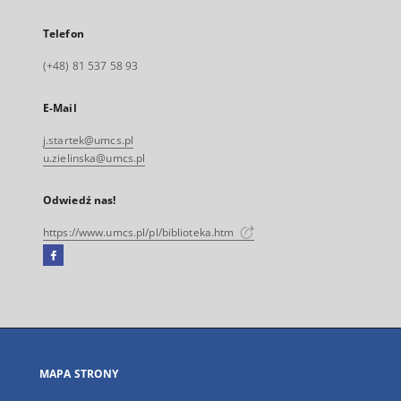
Telefon
(+48) 81 537 58 93
E-Mail
j.startek@umcs.pl
u.zielinska@umcs.pl
Odwiedź nas!
https://www.umcs.pl/pl/biblioteka.htm
Facebook
Link
zewnętrzny,
otworzy
się
w
nowej
MAPA STRONY
karcie