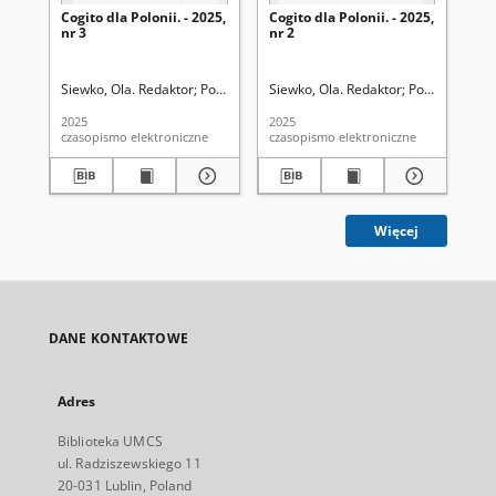
Cogito dla Polonii. - 2025,
Cogito dla Polonii. - 2025,
Cog
nr 3
nr 2
nr 
Siewko, Ola. Redaktor
Polskie Bractwo Kawalerów Gutenberga
Siewko, Ola. Redaktor
Polskie Brac
Sie
2025
2025
202
czasopismo elektroniczne
czasopismo elektroniczne
cza
Więcej
DANE KONTAKTOWE
Adres
Biblioteka UMCS
ul. Radziszewskiego 11
20-031 Lublin, Poland