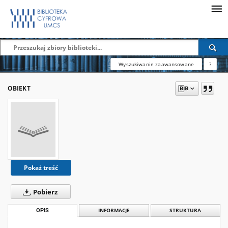
Wyszukiwanie zaawansowane
?
OBIEKT
Pokaż treść
Pobierz
OPIS
INFORMACJE
STRUKTURA