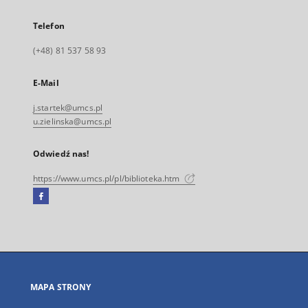
Telefon
(+48) 81 537 58 93
E-Mail
j.startek@umcs.pl
u.zielinska@umcs.pl
Odwiedź nas!
https://www.umcs.pl/pl/biblioteka.htm
Facebook
Link
zewnętrzny,
otworzy
się
w
nowej
MAPA STRONY
karcie