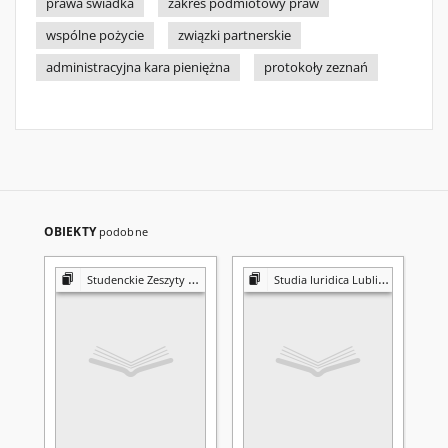
prawa świadka
zakres podmiotowy praw
wspólne pożycie
związki partnerskie
administracyjna kara pieniężna
protokoły zeznań
OBIEKTY
podobne
Studenckie Zeszyty Naukowe
Studia Iuridica Lublinensia