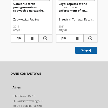
Ustalanie stron
Legal aspects of the
Sti
postępowania w
imposition and
nes
spawach o nałożenie
enforcement of an
Mo
administracyjnej kary
administrative penalty
on 
pieniężnej za zajęcie
for failure to register a
Zadykowicz Paulina
Brzezicki, Tomasz
Rączka, Piotr (197
Mic
pasa drogowego w
vehicle imported from
orzecznictwie sądów
the territory of a
2019
2021
202
administracyjnych
European Union member
artykuł
artykuł
art
state
Więcej
DANE KONTAKTOWE
Adres
Biblioteka UMCS
ul. Radziszewskiego 11
20-031 Lublin, Poland