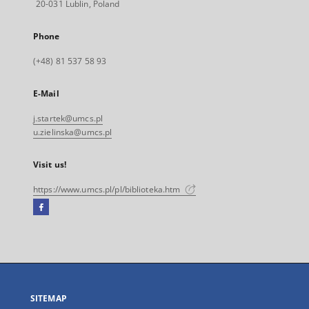
20-031 Lublin, Poland
Phone
(+48) 81 537 58 93
E-Mail
j.startek@umcs.pl
u.zielinska@umcs.pl
Visit us!
https://www.umcs.pl/pl/biblioteka.htm
Facebook
External
link,
will
open
in
a
SITEMAP
new