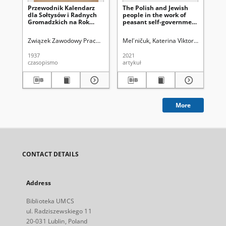
Przewodnik Kalendarz
The Polish and Jewish
Us
dla Sołtysów i Radnych
people in the work of
mi
Gromadzkich na Rok
peasant self-government
wo
1937. R. 4
in the Right-Bank
ce
Ukraine in the second
Związek Zawodowy Pracowników Samorządu Terytorialnego Rzeczypospo
Melʹničuk, Katerina Vìktorìvna
Latawi
Zwi
half of the 19th and the
beginning of the 20th
1937
2021
193
centuries
czasopismo
artykuł
ksi
More
CONTACT DETAILS
Address
Biblioteka UMCS
ul. Radziszewskiego 11
20-031 Lublin, Poland