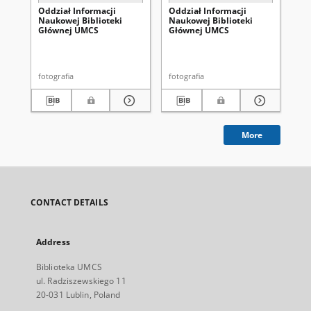
Oddział Informacji
Oddział Informacji
Od
Naukowej Biblioteki
Naukowej Biblioteki
Na
Głównej UMCS
Głównej UMCS
Gł
fotografia
fotografia
fot
More
CONTACT DETAILS
Address
Biblioteka UMCS
ul. Radziszewskiego 11
20-031 Lublin, Poland