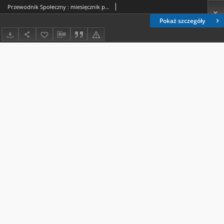
Przewodnik Społeczny : miesięcznik poświęcony kierownictwu stowarzyszeń polskich. R. 7 (1926) Spis treści
Pokaż szczegóły