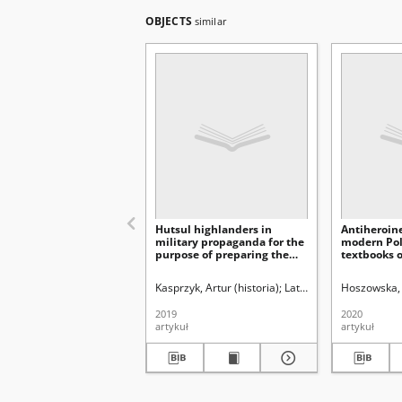
OBJECTS
similar
Hutsul highlanders in
Antiheroine
military propaganda for the
modern Poli
purpose of preparing the
textbooks 
society for war during the
Polish Rep
decline of the Second Polish
Kasprzyk, Artur (historia)
Latawiec, Krzysztof. Red
Hoszowska,
Republic (Selected research
problems)
2019
2020
artykuł
artykuł