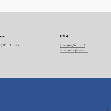
one
E-Mail
8) 81 537 58 93
j.startek@umcs.pl
u.zielinska@umcs.pl