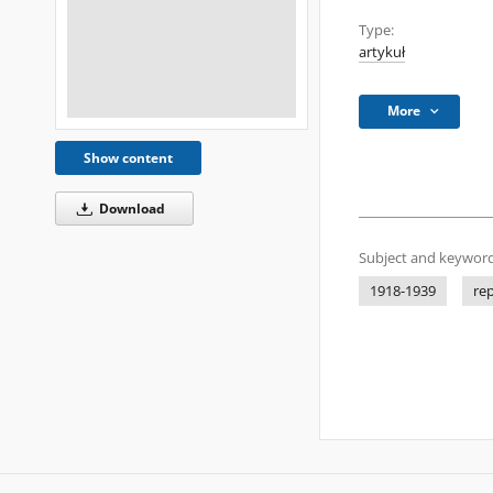
Type:
artykuł
More
Show content
Download
Subject and keyword
1918-1939
rep