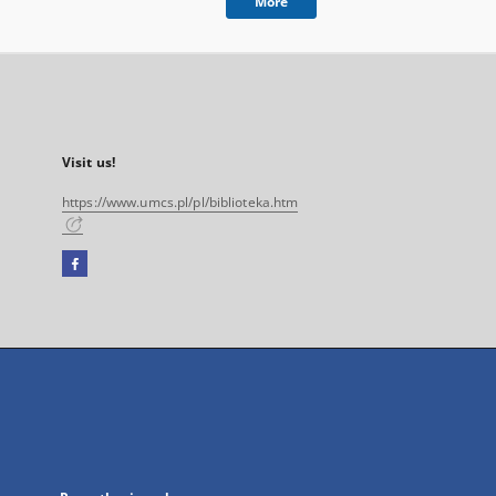
More
Visit us!
https://www.umcs.pl/pl/biblioteka.htm
Facebook
External
link,
will
open
in
a
new
tab