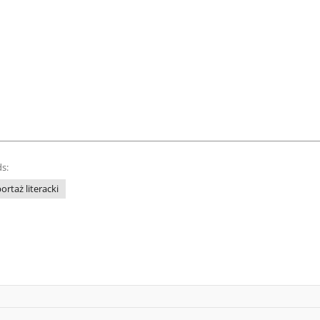
s:
ortaż literacki