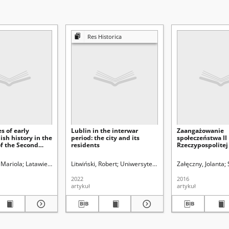
Res Historica
s of early
Lublin in the interwar
Zaangażowanie
sh history in the
period: the city and its
społeczeństwa II
of the Second
residents
Rzeczypospolite
ublic
rocznic historycz
wybranych przyk
.
 Mariola
Uniwersytet Marii Curie-Skłodowskiej (Lublin). Instytut Historii
Latawiec, Krzysztof. Red.
Litwiński, Robert
Uniwersytet Marii Curie-Skłodowskiej (Lublin). I
Uniwersytet Marii Curie-Skłodowskiej (
Załęczny, Jolanta
2022
2016
artykuł
artykuł