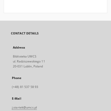
CONTACT DETAILS
Address
Biblioteka UMCS
ul. Radziszewskiego 11
20-031 Lublin, Poland
Phone
(+48) 81 537 58 93
E-Mail
j.startek@umcs.pl