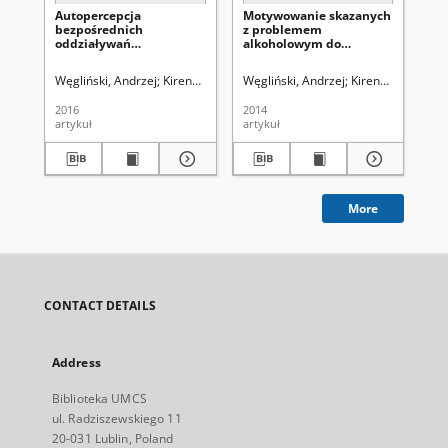
Autopercepcja
Motywowanie skazanych
Zas
bezpośrednich
z problemem
ko
oddziaływań
alkoholowym do
ku
wychowawczych
samowychowania w
ni
społecznych kuratorów
warunkach wolności
os
Węgliński, Andrzej
Kirenko, Janusz (1954- ). Red.
Węgliński, Andrzej
Węgliński, Andrzej. R
Kirenko, Janusz (1
Węg
sądowych
dozorowanej
pr
al
2016
2014
201
artykuł
artykuł
art
More
CONTACT DETAILS
Address
Biblioteka UMCS
ul. Radziszewskiego 11
20-031 Lublin, Poland