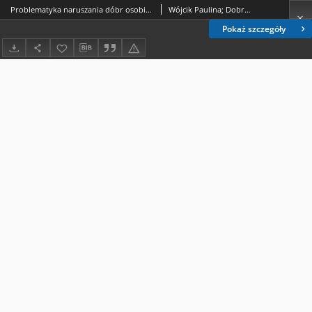
Problematyka naruszania dóbr osobistych małoletniego przez udostępnianie jego wizerunku w internecie
Wójcik Paulina; Dobrowolska Martyna
Pokaż szczegóły