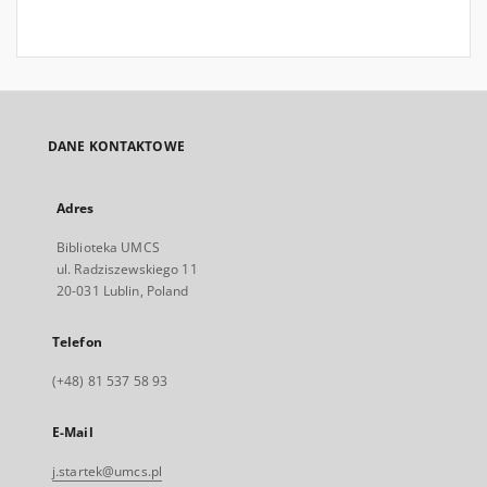
DANE KONTAKTOWE
Adres
Biblioteka UMCS
ul. Radziszewskiego 11
20-031 Lublin, Poland
Telefon
(+48) 81 537 58 93
E-Mail
j.startek@umcs.pl