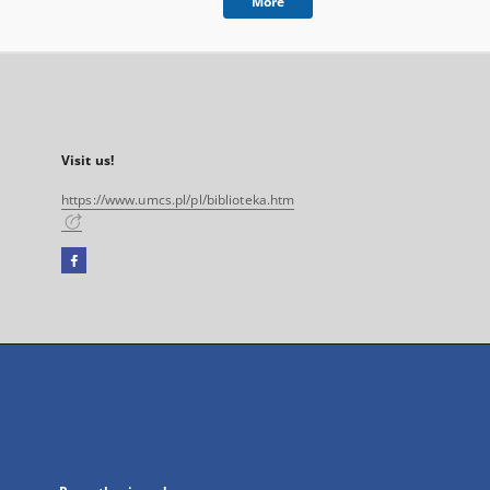
More
Visit us!
https://www.umcs.pl/pl/biblioteka.htm
Facebook
External
link,
will
open
in
a
new
tab