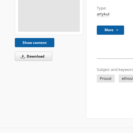
Type:
artykuł
More
Show content
Download
Subject and keyword
Proust
ethos/