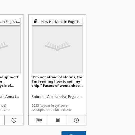
nglish Studies
New Horizons in English Studies
he spin-off
“I’m not afraid of storms, for
an
I’m learning how to sail my
ysis of
ship.” Facets of womanhood
Mary Reilly
in Louisa May Alcott’s Little
Women (1868)
in). Instytut Germanistyki i Lingwistyki Stosowanej
at, Anna (1978- ). Redaktor
Sobczak, Aleksandra
Rogala, Parycja
Krieger-Knieja, Jolanta. Reda
Bendrat, Anna (1978- ).
owe)
2023 (wydanie cyfrowe)
niczne
czasopismo elektroniczne