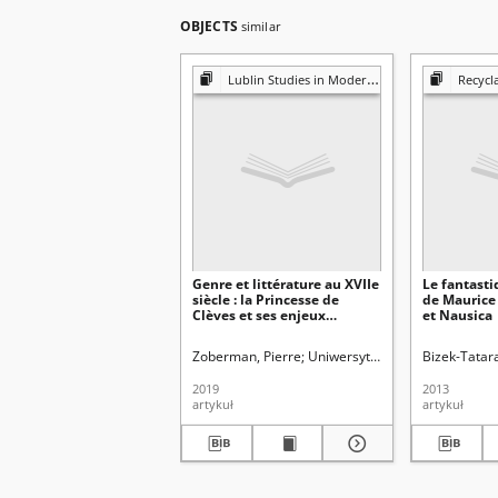
OBJECTS
similar
Lublin Studies in Modern Languages and Literature
Recyclage et décalage : est
Genre et littérature au XVIIe
Le fantast
siècle : la Princesse de
de Maurice
Clèves et ses enjeux
et Nausica
politiques
Zoberman, Pierre
Uniwersytet Marii Curie-Skłodo
Bizek-Tatar
2019
2013
artykuł
artykuł