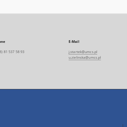
one
E-Mail
8) 81 537 58 93
j.startek@umcs.pl
u.zielinska@umcs.pl