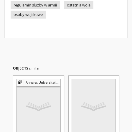
regulamin służby w armii
ostatnia wola
osoby wojskowe
OBJECTS
similar
Annales Universitatis Mariae Curie-Skłodowska. Sectio G, Ius