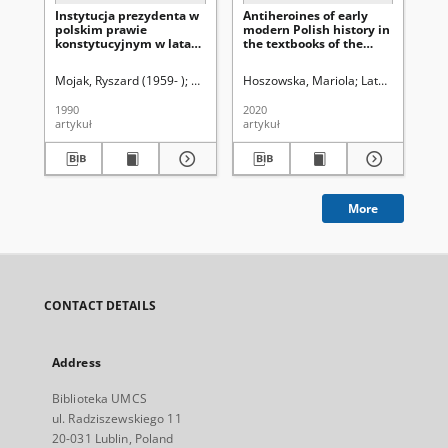
Instytucja prezydenta w
Antiheroines of early
Lub
polskim prawie
modern Polish history in
per
konstytucyjnym w latach
the textbooks of the
re
1935-1939. Część 1
Second Polish Republic
Mojak, Ryszard (1959- )
Uniwersytet Marii Curie-Skłodowskiej (Lublin).
Hoszowska, Mariola
Latawiec, Krzysz
Lit
1990
2020
202
artykuł
artykuł
art
More
CONTACT DETAILS
Address
Biblioteka UMCS
ul. Radziszewskiego 11
20-031 Lublin, Poland