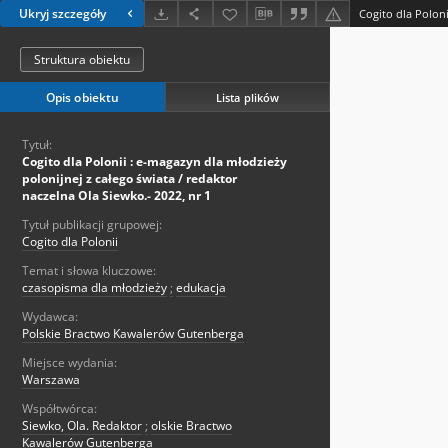
Ukryj szczegóły
Struktura obiektu
Opis obiektu
Lista plików
Tytuł:
Cogito dla Polonii : e-magazyn dla młodzieży
polonijnej z całego świata / redaktor
naczelna Ola Siewko.- 2022, nr 1
Tytuł publikacji grupowej:
Cogito dla Polonii
Temat i słowa kluczowe:
czasopisma dla młodzieży
;
edukacja
Wydawca:
Polskie Bractwo Kawalerów Gutenberga
Miejsce wydania:
Warszawa
Współtwórca:
Siewko, Ola. Redaktor
;
olskie Bractwo
Kawalerów Gutenberga