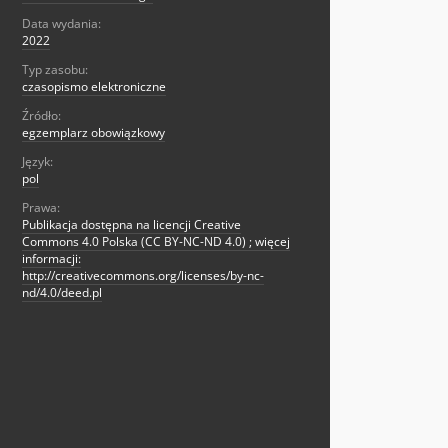
Data wydania:
2022
Typ zasobu:
czasopismo elektroniczne
Źródło:
egzemplarz obowiązkowy
Język:
pol
Prawa:
Publikacja dostępna na licencji Creative
Commons 4.0 Polska (CC BY-NC-ND 4.0) ; więcej
informacji:
http://creativecommons.org/licenses/by-nc-
nd/4.0/deed.pl