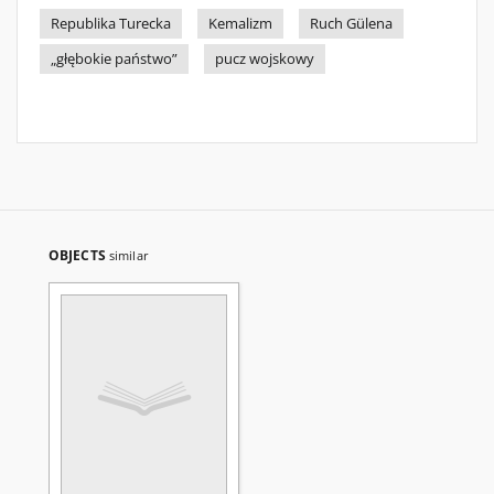
Republika Turecka
Kemalizm
Ruch Gülena
„głębokie państwo”
pucz wojskowy
OBJECTS
similar