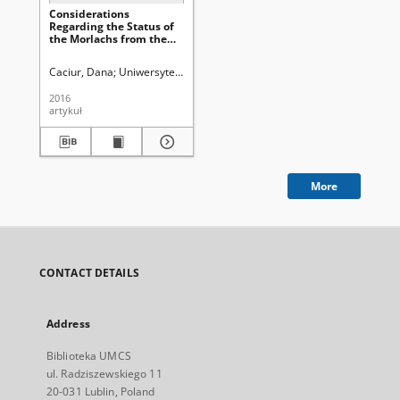
Considerations
Regarding the Status of
the Morlachs from the
Trogir's Hinterland at the
Middle of the 16th
Caciur, Dana
Uniwersytet Marii Curie-Skłodowskiej (Lublin). Instytut His
Century: Being Subjects
of the Ottoman Empire
2016
and Land Tenants of the
artykuł
Venetian Republic
More
CONTACT DETAILS
Address
Biblioteka UMCS
ul. Radziszewskiego 11
20-031 Lublin, Poland