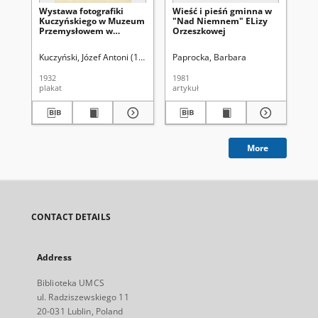
Wystawa fotografiki
Wieść i pieśń gminna w
El
Kuczyńskiego w Muzeum
"Nad Niemnem" ELizy
Eli
Przemysłowem w
Orzeszkowej
Eu
Krakowie [...]
Rel
Or
Kuczyński, Józef Antoni (1875-1952)
Paprocka, Barbara
Bud
1932
1981
202
plakat
artykuł
art
More
CONTACT DETAILS
Address
Biblioteka UMCS
ul. Radziszewskiego 11
20-031 Lublin, Poland