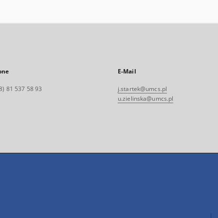
one
E-Mail
8) 81 537 58 93
j.startek@umcs.pl
u.zielinska@umcs.pl