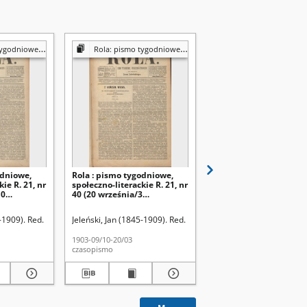
ołecznym, ekonomicznym i literackim]
Rola: pismo tygodniowe [poświęcone sprawom społecznym, ekonomicznym i literackim]
Rola: pismo tygodniowe [poświęcone sprawom społecznym, ekonomicznym
odniowe,
Rola : pismo tygodniowe,
Rola : pismo tygodniow
ie R. 21, nr
społeczno-literackie R. 21, nr
społeczno-literackie R. 
10
40 (20 września/3
31 (19 lipca/1 sierpnia
3)
października 1903)
-1909). Red.
Jeleński, Jan (1845-1909). Red.
Jeleński, Jan (1845-1909)
1903-09/10-20/03
1903-07/08-19/01
czasopismo
czasopismo