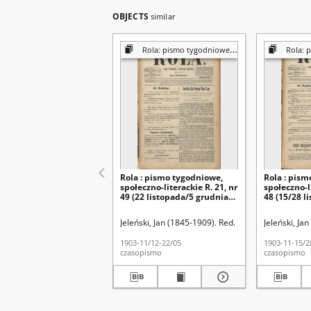
OBJECTS
similar
Rola: pismo tygodniowe [poświęcone sprawom społecznym, ekonomicznym i literackim]
Rola: pismo tygodniowe 
Rola : pismo tygodniowe,
Rola : pism
społeczno-literackie R. 21, nr
społeczno-li
49 (22 listopada/5 grudnia
48 (15/28 l
1903)
Jeleński, Jan (1845-1909). Red.
Jeleński, Ja
1903-11/12-22/05
1903-11-15/2
czasopismo
czasopismo