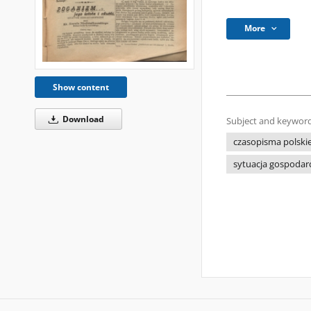
More
Show content
Download
Subject and keyword
czasopisma polski
sytuacja gospodar