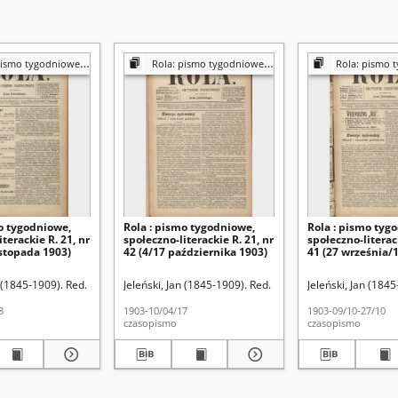
[poświęcone sprawom społecznym, ekonomicznym i literackim]
Rola: pismo tygodniowe [poświęcone sprawom społecznym, ekonomicznym i literackim]
Rola: pismo tygodniowe [poświęcone sprawom sp
o tygodniowe,
Rola : pismo tygodniowe,
Rola : pismo tyg
terackie R. 21, nr
społeczno-literackie R. 21, nr
społeczno-literack
istopada 1903)
42 (4/17 października 1903)
41 (27 września/
października 190
n (1845-1909). Red.
Jeleński, Jan (1845-1909). Red.
Jeleński, Jan (1845
8
1903-10/04/17
1903-09/10-27/10
czasopismo
czasopismo