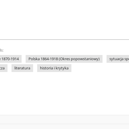
s:
e 1870-1914
Polska 1864-1918 (Okres popowstaniowy)
sytuacja sp
cza
literatura
historia i krytyka