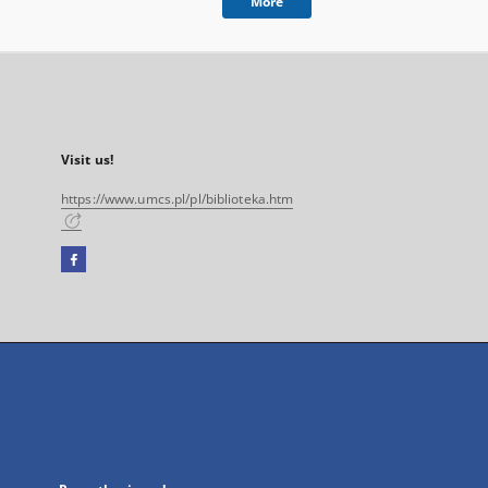
More
Visit us!
https://www.umcs.pl/pl/biblioteka.htm
Facebook
External
link,
will
open
in
a
new
tab