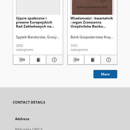
Ujęcie społeczne i
Wiadomości : kwartalnik
Pr
prawne Europejskich
: organ Zrzeszenia
pr
Rad Zakładowych na
Urzędników Banku
podstawie własnych
Gospodarstwa Krajowego
badań empirycznych.
w Warszawie. - 1931, [1]
Spytek-Bandurska, Grażyna
Uniwersytet Marii Curie-Skłodowskiej (Lubl
Bank Gospodarstwa Krajowego. Zrze
We
Część I
(marzec)
2020
1931
193
czasopismo
czasopismo
ksi
More
CONTACT DETAILS
Address
Biblioteka UMCS