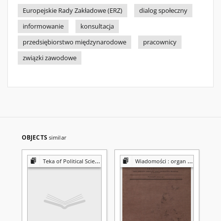
Europejskie Rady Zakładowe (ERZ)
dialog społeczny
informowanie
konsultacja
przedsiębiorstwo międzynarodowe
pracownicy
związki zawodowe
OBJECTS
similar
Teka of Political Science and International Relations
Wiadomości : organ Zrzeszenia Urzędników Banku Gospodarstwa Krajowego w Warszawie