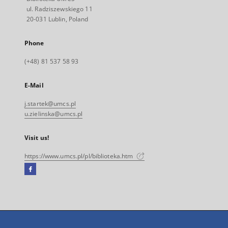
ul. Radziszewskiego 11
20-031 Lublin, Poland
Phone
(+48) 81 537 58 93
E-Mail
j.startek@umcs.pl
u.zielinska@umcs.pl
Visit us!
https://www.umcs.pl/pl/biblioteka.htm
Facebook
External
link,
will
open
in