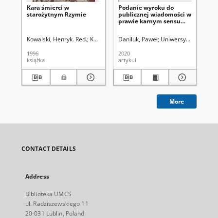
Kara śmierci w
Podanie wyroku do
Za
starożytnym Rzymie
publicznej wiadomości w
ka
prawie karnym sensu
stricto i w prawie
karnym skarbowym -
Kowalski, Henryk. Red.
Kuryłowicz, Marek (1944-). Red.
Daniluk, Paweł
Uniwersytet Marii Cur
Mak
obraz statystyczny
1996
2020
190
książka
artykuł
ksi
More
CONTACT DETAILS
Address
Biblioteka UMCS
ul. Radziszewskiego 11
20-031 Lublin, Poland