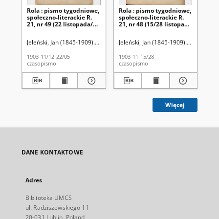
Rola : pismo tygodniowe,
Rola : pismo tygodniowe,
Ro
społeczno-literackie R.
społeczno-literackie R.
spo
21, nr 49 (22 listopada/5
21, nr 48 (15/28 listopada
21,
grudnia 1903)
1903)
pa
Jeleński, Jan (1845-1909). Red.
Jeleński, Jan (1845-1909). Red.
Jel
1903-11/12-22/05
1903-11-15/28
190
czasopismo
czasopismo
cza
Więcej
DANE KONTAKTOWE
Adres
Biblioteka UMCS
ul. Radziszewskiego 11
20-031 Lublin, Poland