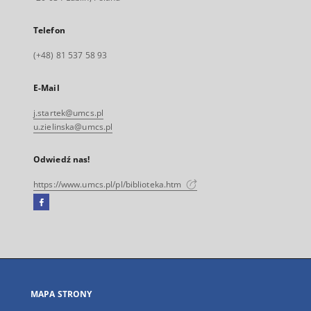
Telefon
(+48) 81 537 58 93
E-Mail
j.startek@umcs.pl
u.zielinska@umcs.pl
Odwiedź nas!
https://www.umcs.pl/pl/biblioteka.htm
Facebook
Link
zewnętrzny,
otworzy
się
w
nowej
MAPA STRONY
karcie