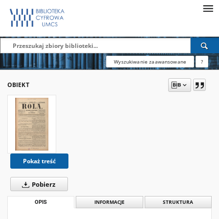
Wyszukiwanie zaawansowane
?
OBIEKT
Pokaż treść
Pobierz
OPIS
INFORMACJE
STRUKTURA