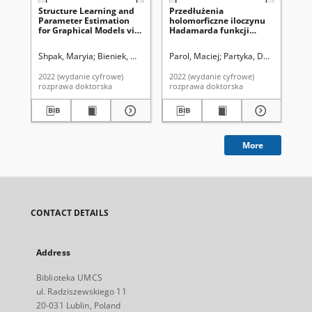
Structure Learning and
Przedłużenia
Zb
Parameter Estimation
holomorficzne iloczynu
zu
for Graphical Models via
Hadamarda funkcji
wn
Penalized Maximum
holomorficznych
Likelihood Methods
Shpak, Maryia
Bieniek, Mariusz. Promotor
Parol, Maciej
Partyka, Dariusz. Prom
Wal
2022 (wydanie cyfrowe)
2022 (wydanie cyfrowe)
202
rozprawa doktorska
rozprawa doktorska
roz
More
CONTACT DETAILS
Address
Biblioteka UMCS
ul. Radziszewskiego 11
20-031 Lublin, Poland