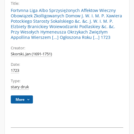
Title:
Fortvnna Liga Albo Sprzysiężonych Affektow Wieczny
Obowiązek Zkolligowanych Domow J. W. I. M. P. Xawiera
Potockiego Starosty Sokalskiego &c. &c. J. W. I. M. P.
Elzbiety Branickiey Woiewodzanki Podlaskiey &c. &c.
Przy Wesołych Hymeneusza Okrzykach Zwięzłym
Appollina Wierszem [...] Ogłoszona Roku [...] 1723
Creator:
Skorski, Jan (1691-1751)
Date:
1723
Type:
stary druk
More