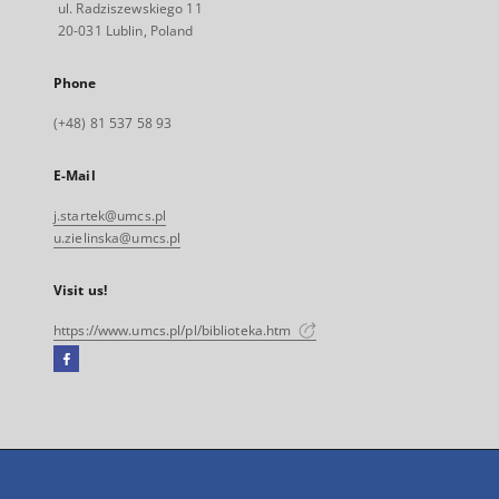
ul. Radziszewskiego 11
20-031 Lublin, Poland
Phone
(+48) 81 537 58 93
E-Mail
j.startek@umcs.pl
u.zielinska@umcs.pl
Visit us!
https://www.umcs.pl/pl/biblioteka.htm
Facebook
External
link,
will
open
in
a