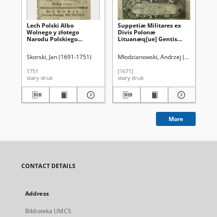
Lech Polski Albo
Suppetiæ Militares ex
Li 
Wolnego y złotego
Divis Polonæ
Lek
Narodu Polskiego
Lituanæq[ue] Gentis
San
Początki, Starożytnosć,
Tutelaribus, nec non
tra
Fortuna, y rożne
Sanctis Militibus
Po
Skorski, Jan (1691-1751)
Młodzianowski, Andrzej (1627?-1686
Riz
sukcessow odmiany. Na
Scriptae & [...] Michaeli
Wiersz Oyczysty
Pac Palatino Vilnensi
1751
[1671]
178
Przełozone Oraz [...] do
Supremo M. D. L.
stary druk
stary druk
ma
druku podane
Exercituum Duci [...]
oblatæ
More
CONTACT DETAILS
Address
Biblioteka UMCS