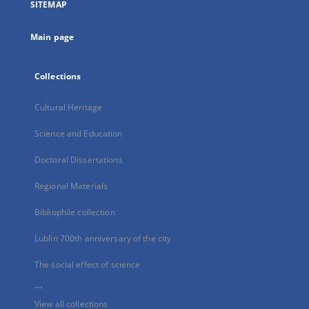
SITEMAP
new
tab
Main page
Collections
Cultural Heritage
Science and Education
Doctoral Dissertations
Regional Materials
Bibliophile collection
Lublin 700th anniversary of the city
The social effect of science
...
View all collections