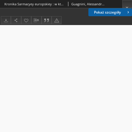
Kronika Sarmacyey europskiey : w ktorey sie zamyka krolestwo polskie ze wszystkiemi [...] prowincyami swemi [...] Wielkie Xięstwo Lithew., ruskie, pruskie, zmudzkie, inflantskie, moskiewskie y część Tatarow przez Alexandra Gwagnina [...] pierwey roku 1578 po lacinie wydana, a teraz zaś z przyczynieniem [...] przez tegoz authora [...] na X ksiąg [...] zebrana a ; przez Marcina Paszkowskiego [...] na polskie przełożona
Guagnini, Alessandro (1538-1614)
Pokaż szczegóły