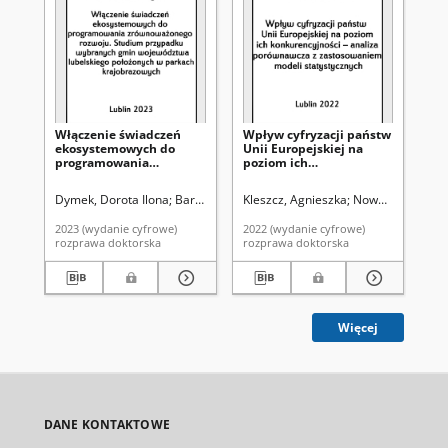
Włączenie świadczeń
Wpływ cyfryzacji państw
Pr
ekosystemowych do
Unii Europejskiej na
op
programowania
poziom ich
wi
zrównoważonego
konkurencyjności –
te
rozwoju. Studium
analiza porównawcza z
na
Dymek, Dorota Ilona
Baran-Zgłobicka, Bogusława. Promotor
Kleszcz, Agnieszka
Nowak, Ewa. Pro
Ad
przypadku wybranych
zastosowaniem modeli
gmin województwa
statystycznych
2023 (wydanie cyfrowe)
2022 (wydanie cyfrowe)
202
lubelskiego położonych
rozprawa doktorska
rozprawa doktorska
roz
w parkach
krajobrazowych
Więcej
DANE KONTAKTOWE