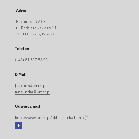
Adres
Biblioteka UMCS
ul. Radziszewskiego 11
20-031 Lublin, Poland
Telefon
(+48) 81 537 58 93
E-Mail
j.startek@umcs.pl
u.zielinska@umcs.pl
Odwiedź nas!
https://www.umcs.pl/pl/biblioteka.htm
Facebook
Link
zewnętrzny,