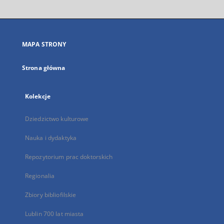
otworzy
się
w
nowej
MAPA STRONY
karcie
Strona główna
Kolekcje
Dziedzictwo kulturowe
Nauka i dydaktyka
Repozytorium prac doktorskich
Regionalia
Zbiory bibliofilskie
Lublin 700 lat miasta