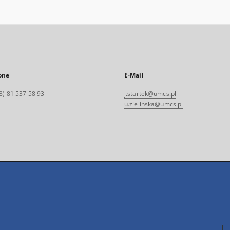
one
E-Mail
8) 81 537 58 93
j.startek@umcs.pl
u.zielinska@umcs.pl