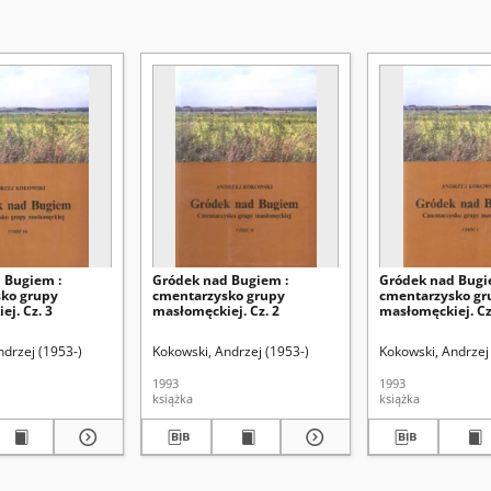
 Bugiem :
Gródek nad Bugiem :
Gródek nad Bugi
ko grupy
cmentarzysko grupy
cmentarzysko gr
j. Cz. 3
masłomęckiej. Cz. 2
masłomęckiej. Cz
ndrzej (1953-)
Kokowski, Andrzej (1953-)
Kokowski, Andrzej
1993
1993
książka
książka