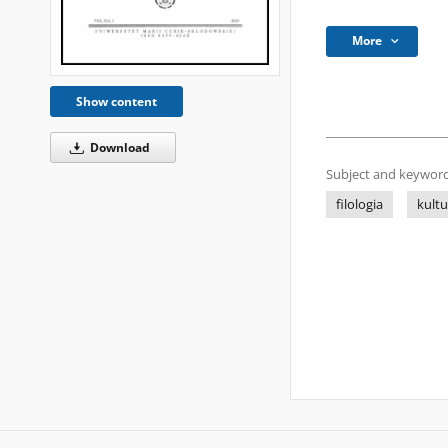
More
Show content
Download
Subject and keyword
filologia
kultu