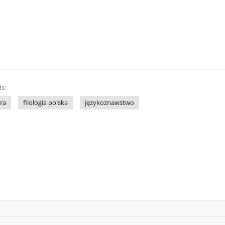
s:
ra
filologia polska
językoznawstwo