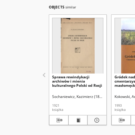
OBJECTS
similar
Sprawa rewindykacji
Gródek nad
archiwów i mienia
cmentarzys
kulturalnego Polski od Rosji
masłomęckie
Sochaniewicz, Kazimierz (1892-1930)
Kokowski, A
1921
1993
książka
książka