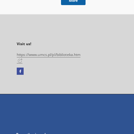
More
Visit us!
https://www.umcs.pl/pl/biblioteka.htm
Facebook
External
link,
will
open
in
a
new
tab