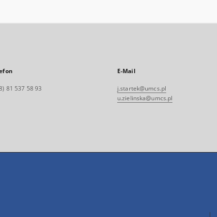
efon
E-Mail
8) 81 537 58 93
j.startek@umcs.pl
u.zielinska@umcs.pl