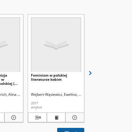
izja
Feminizm w polskiej
Kwestja kobieca a
y w
literaturze kobiet
studenterja niemiecka
olskiej (w
i Pani
ologii
. Instytut Historii
ich, Alina (1931-)
Wejbert-Wąsiewicz, Ewelina
Latawiec, Krzysztof. Redaktor naczelny
Uniwersytet Marii Curie-Skłodows
Zetkin, Clara (1857-1933
2017
1906
artykuł
książka