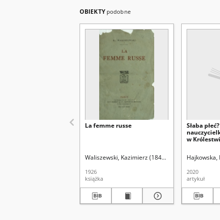
OBIEKTY
podobne
La femme russe
Słaba płeć?
nauczycie
w Królestw
wieku i po
wieku
Waliszewski, Kazimierz (1849-1935)
Hajkowska,
1926
2020
książka
artykuł