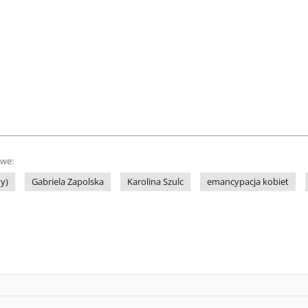
owe:
vy)
Gabriela Zapolska
Karolina Szulc
emancypacja kobiet