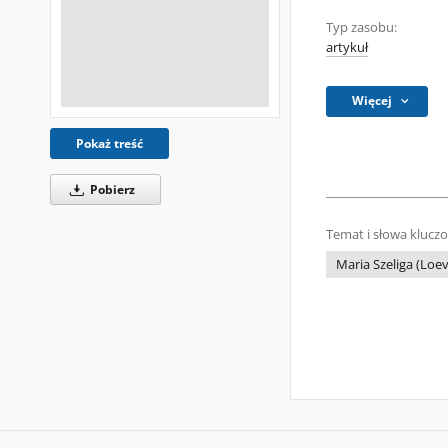
Typ zasobu:
artykuł
Więcej
Pokaż treść
Pobierz
Temat i słowa klucz
Maria Szeliga (Loe