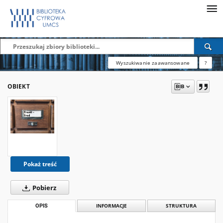
Wyszukiwanie zaawansowane
?
OBIEKT
Pokaż treść
Pobierz
OPIS
INFORMACJE
STRUKTURA