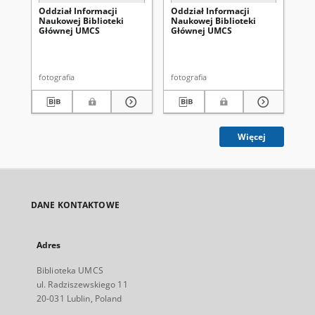
Oddział Informacji
Oddział Informacji
Od
Naukowej Biblioteki
Naukowej Biblioteki
Na
Głównej UMCS
Głównej UMCS
Gł
fotografia
fotografia
fot
Więcej
DANE KONTAKTOWE
Adres
Biblioteka UMCS
ul. Radziszewskiego 11
20-031 Lublin, Poland