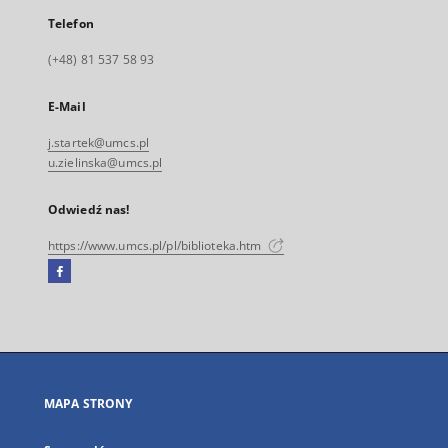
Telefon
(+48) 81 537 58 93
E-Mail
j.startek@umcs.pl
u.zielinska@umcs.pl
Odwiedź nas!
https://www.umcs.pl/pl/biblioteka.htm
Facebook
Link
zewnętrzny,
otworzy
się
w
nowej
MAPA STRONY
karcie