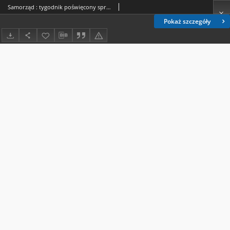
Samorząd : tygodnik poświęcony sprawom samorządu terytorialnego. R. 19, nr 26 (27 czerwca 1937)
Pokaż szczegóły