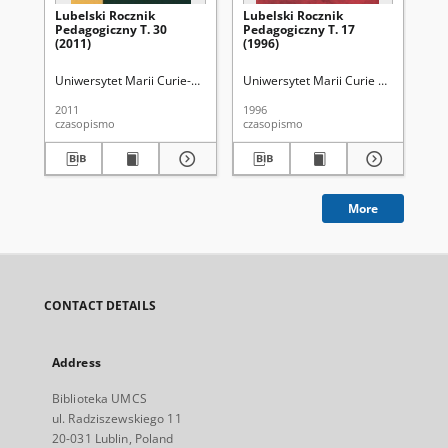
Lubelski Rocznik
Lubelski Rocznik
Lu
Pedagogiczny T. 30
Pedagogiczny T. 17
Pe
(2011)
(1996)
(20
Uniwersytet Marii Curie-Skłodowskiej (Lublin). Wydział Pedagogiki i Psy
Uniwersytet Marii Curie Skłodowskiej 
Uni
2011
1996
200
czasopismo
czasopismo
cza
More
CONTACT DETAILS
Address
Biblioteka UMCS
ul. Radziszewskiego 11
20-031 Lublin, Poland